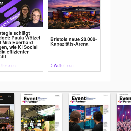
ategie schlägt
get: Paula Wötzel
Bristols neue 20.000-
 Mila Eberhard
Kapazitäts-Arena
gen, wie KI Social
ia effizienter
cht
iterlesen
Weiterlesen