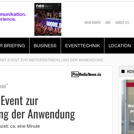
MEIN KONTO
ABC
ABOUT US
R BRIEFING
BUSINESS
EVENTTECHNIK
LOCATION
LANT EVENT ZUR WEITERENTWICKLUNG DER ANWENDUNG
KO
hon“
Event zur
ung der Anwendung
zeit: ca. eine Minute