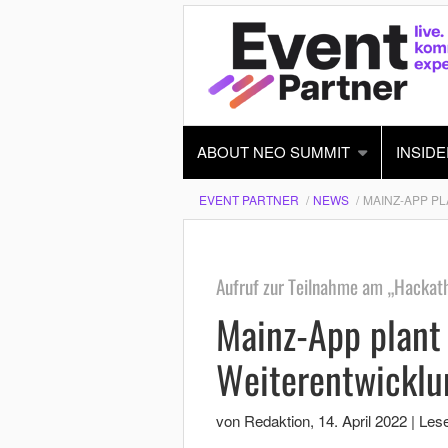
ABOUT NEO SUMMIT
INSIDE
EVENT PARTNER
NEWS
MAINZ-APP P
Aufruf zur Teilnahme am „Hackat
Mainz-App plant 
Weiterentwickl
von Redaktion
,
14. April 2022
|
Lese