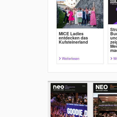
Str
MICE Ladies
Bud
entdecken das
und
Kufsteinerland
zei
Med
ma
Weiterlesen
We