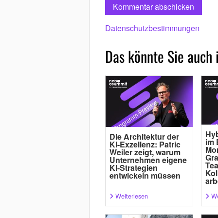
Datenschutzbestimmungen
Das könnte Sie auch 
Hyb
Die Architektur der
im 
KI-Exzellenz: Patric
Mor
Weiler zeigt, warum
Gra
Unternehmen eigene
Tea
KI-Strategien
Kol
entwickeln müssen
arb
Weiterlesen
We