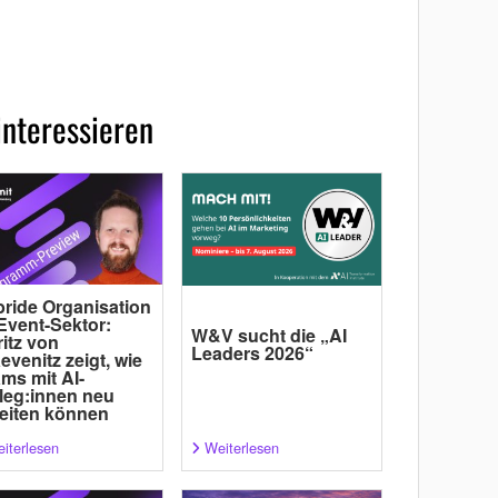
interessieren
ride Organisation
Event-Sektor:
W&V sucht die „AI
itz von
Leaders 2026“
evenitz zeigt, wie
ms mit AI-
leg:innen neu
eiten können
iterlesen
Weiterlesen