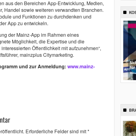
rten aus den Bereichen App-Entwicklung, Medien,
ur, Handel sowie weiteren verwandten Branchen.
KO
 Module und Funktionen zu durchdenken und
 der App zu entwickeln.
klung der Mainz-App im Rahmen eines
gnete Möglichkeit, die Expertise und die
 interessierten Öffentlichkeit mit aufzunehmen“,
tsführer, mainzplus Citymarketing.
rogramm und zur Anmeldung:
www.mainz-
BR
ntar
öffentlicht.
Erforderliche Felder sind mit
*