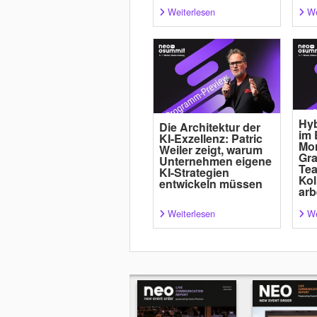
Weiterlesen
We
Hyb
Die Architektur der
im 
KI-Exzellenz: Patric
Mor
Weiler zeigt, warum
Gra
Unternehmen eigene
Tea
KI-Strategien
Kol
entwickeln müssen
arb
Weiterlesen
We