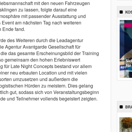
triebsmannschaft mit den neuen Fahrzeugen
lingen zu lassen, folgte darauf eine
KO
mosphäre mit passender Ausstattung und
 Event am nächsten Tag nach weiteren
n Ende fand.
rde des Weiteren durch die Leadagentur
ie Agentur Avantgarde Gesellschaft für
die das gesamte Erscheinungsbild der Training
 so gemeinsam den hohen Erlebniswert
ng für Late Night Concepts bestand vor allem
 einer neu erbauten Location und mit vielen
gsorten umzusetzen und außerdem die
logistischen Hürden zu meistern. Dies gelang
lich gut, sodass sich von Veranstaltungsbeginn
nde und Teilnehmer vollends begeistert zeigten.
BR