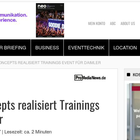
MEIN KONTO
ABC
ABOUT US
R BRIEFING
BUSINESS
EVENTTECHNIK
LOCATION
ONCEPTS REALISIERT TRAININGS EVENT FÜR DAIMLER
KO
pts realisiert Trainings
r
7
|
Lesezeit: ca. 2 Minuten