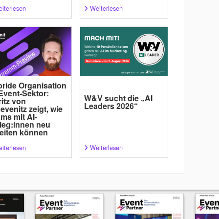
iterlesen
Weiterlesen
ride Organisation
Event-Sektor:
W&V sucht die „AI
itz von
Leaders 2026“
evenitz zeigt, wie
ms mit AI-
leg:innen neu
eiten können
iterlesen
Weiterlesen