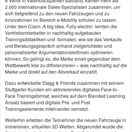
e Vents in Valencia/Spanien stattfand, kamen mehr als
2.000 internationale Sales-Spezialisten zusammen, um
sich tiefgreifend zu den neuen Fahrzeugen und zu
Innovationen im Bereich e-Mobility schulen zu lassen.
Unter dem Claim ‚A big idea. Fully electric’ lernten die
Vertriebsmitarbeiter in nachhaltig aufgebauten
Trainingsdidaktiken und -formaten, wie sie das Verkaufs-
und Beratungsgespräch anhand zielgerichteter und
personalisierter Argumentationsleitlinien optimieren
können. So gelingt es, die Marke smart gegenüber dem
Wettbewerb klar zu differenzieren – was nachhaltig auf die
Marke und direkt auf den Abverkauf einzahlt.
Dazu entwickelte Stagg & Friends zusammen mit seinem
Stuttgarter Kunden ein aktivierendes digitales Face-to-
Face Trainingsformat, welches auf dem Blended Learning
Ansatz basiert und digitale Pre- und Post
Trainingselemente miteinander vernetzt.
Weiterhin erlebten die Teilnehmer die neuen Fahrzeuge in
immersiven, virtuellen 3D-Welten. Abgerundet wurde die