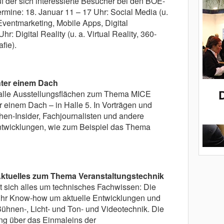
f der sich interessierte Besucher bei den BOE-
rmine: 18. Januar 11 – 17 Uhr: Social Media (u.
Eventmarketing, Mobile Apps, Digital
hr: Digital Reality (u. a. Virtual Reality, 360-
fie).
nter einem Dach
alle Ausstellungsflächen zum Thema MICE
 einem Dach – in Halle 5. In Vorträgen und
en-Insider, Fachjournalisten und andere
Entwicklungen, wie zum Beispiel das Thema
ktuelles zum Thema Veranstaltungstechnik
 sich alles um technisches Fachwissen: Die
 ihr Know-how um aktuelle Entwicklungen und
hnen-, Licht- und Ton- und Videotechnik. Die
g über das Einmaleins der