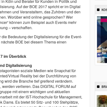
in Köln und Berater für Kunden in Politik und
isierung. Auf der BOE 2017 spricht er im Digital
KO
nehmen und Veranstaltern, das Zuhören und den
rnen. Worüber wird online gesprochen? Wer
encer“ können zum Beispiel auch Events mehr
kung – verschaffen.
r die Bedeutung der Digitalisierung für die Event-
ie nächste BOE bei diesem Thema einen
7 im Überblick
nd Digitalisierung
otagonisten soziale Medien wie Snapchat für
ed/Virtual Reality bei der Durchführung von
ng wird die Branche tief greifend verändern.
n, werden verlieren. Das DIGITAL FORUM auf
BR
lgruppe mit einem wichtigen und aktuellen
arbeit mit der IST-Hochschule für Management,
ok Dams. Es bietet 50 Sitz- und 100 Stehplätze,