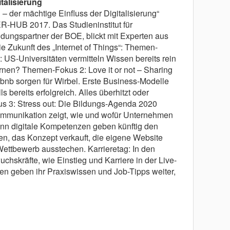
talisierung
– der mächtige Einfluss der Digitalisierung“
R-HUB 2017. Das Studieninstitut für
ldungspartner der BOE, blickt mit Experten aus
ie Zukunft des „Internet of Things“: Themen-
 US-Universitäten vermitteln Wissen bereits rein
ernen? Themen-Fokus 2: Love it or not – Sharing
bnb sorgen für Wirbel. Erste Business-Modelle
s bereits erfolgreich. Alles überhitzt oder
 3: Stress out: Die Bildungs-Agenda 2020
 Kommunikation zeigt, wie und wofür Unternehmen
Denn digitale Kompetenzen geben künftig den
n, das Konzept verkauft, die eigene Website
ettbewerb ausstechen. Karrieretag: In den
hskräfte, wie Einstieg und Karriere in der Live-
n geben ihr Praxiswissen und Job-Tipps weiter,