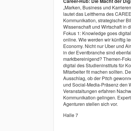
Career-Hub:
Die Macht der Digi
„Marken, Business und Karrieren 
lautet das Leitthema des CAREE
Kommunikation, strategischer Bi
Wissenschaft und Wirtschaft in d
Fokus 1: Knowledge goes digital:
online. Wie werden wir künftig l
Economy. Nicht nur Uber und Air
in der Eventbranche sind ebenfall
marktbereinigend? Themen-Fokus
digital des Studieninstituts für
Mitarbeiter fit machen sollten. 
Ausschlag, ob der Pitch gewonne
und Social-Media-Präsenz den W
Veranstaltungen erfahren Nachwuc
Kommunikation gelingen. Experte
Agenturen stellen sich vor.
Halle 7