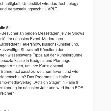
chhaltigkeit. Unterstützt wird das Technology-
und Veranstaltungstechnik VPLT.
lle 8!
E-Besucher an beiden Messetagen je vier Shows
 für ihr nächstes Event. Moderatoren,
uchredner, Feuershow, Illusionskünstler und,
 kurzweilige Shows mit Künstlern der
eren wissenswerte Tipps auf der Künstlerbühne
lersozialkasse in Budgets und Planungen
igen Artisten, um ihre Kunst optimal
r Bühnenact passt zu welchem Event und wie
 planerisch um? Das Programm in Halle 8
memo-media-Verlag. „Acts on Stage“ in Halle 8
lerplanung im nächsten Jahr und wird ihren BOE-
reichern.