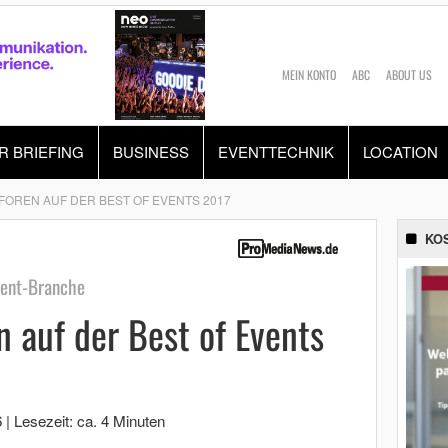
MEIN KONTO
ABC
ABOUT US
R BRIEFING
BUSINESS
EVENTTECHNIK
LOCATION
FOREN AUF DER BEST OF EVENTS 2017
KO
vent-Branche
n auf der Best of Events
6
|
Lesezeit: ca. 4 Minuten