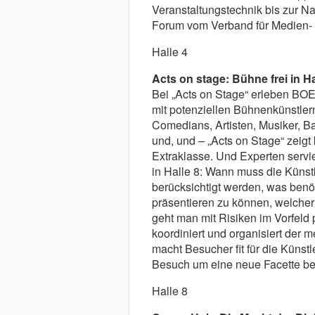
Veranstaltungstechnik bis zur Na
Forum vom Verband für Medien- 
Halle 4
Acts on stage: Bühne frei in Ha
Bei „Acts on Stage“ erleben BO
mit potenziellen Bühnenkünstlern
Comedians, Artisten, Musiker, Ba
und, und – „Acts on Stage“ zeigt
Extraklasse. Und Experten servi
in Halle 8: Wann muss die Künst
berücksichtigt werden, was benöt
präsentieren zu können, welche
geht man mit Risiken im Vorfeld
koordiniert und organisiert der 
macht Besucher fit für die Künst
Besuch um eine neue Facette be
Halle 8