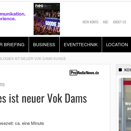
MEIN KONTO
ABC
ABOUT US
R BRIEFING
BUSINESS
EVENTTECHNIK
LOCATION
LOGIES IST NEUER VOK DAMS KUNDE
KO
ms
es ist neuer Vok Dams
esezeit: ca. eine Minute