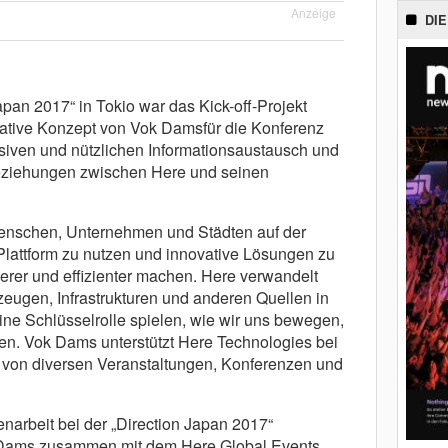
Anzeige
DIE
pan 2017“ in Tokio war das Kick-off-Projekt
ative Konzept von Vok Damsfür die Konferenz
nsiven und nützlichen Informationsaustausch und
ziehungen zwischen Here und seinen
enschen, Unternehmen und Städten auf der
Plattform zu nutzen und innovative Lösungen zu
erer und effizienter machen. Here verwandelt
zeugen, Infrastrukturen und anderen Quellen in
eine Schlüsselrolle spielen, wie wir uns bewegen,
ren. Vok Dams unterstützt Here Technologies bei
von diversen Veranstaltungen, Konferenzen und
arbeit bei der „Direction Japan 2017“
k Dams zusammen mit dem Here Global Events