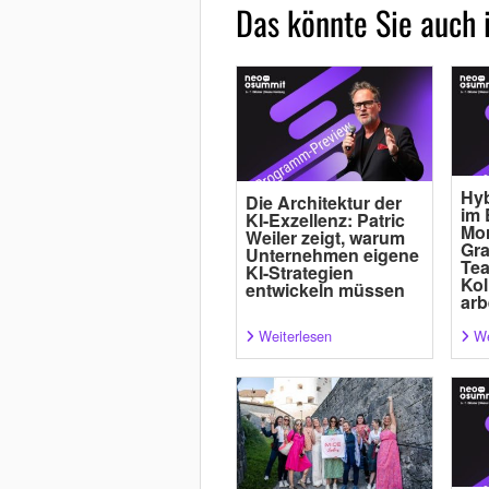
Das könnte Sie auch 
Hyb
Die Architektur der
im 
KI-Exzellenz: Patric
Mor
Weiler zeigt, warum
Gra
Unternehmen eigene
Tea
KI-Strategien
Kol
entwickeln müssen
arb
Weiterlesen
We