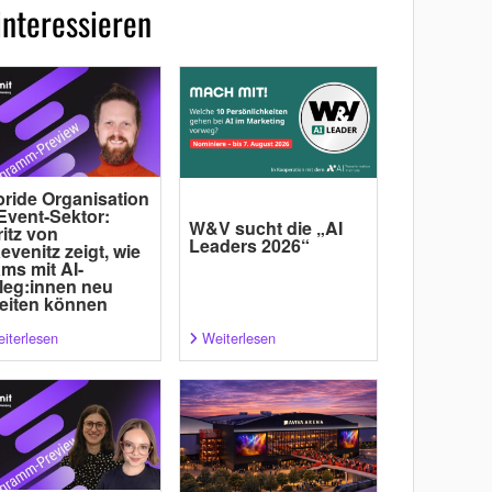
interessieren
ride Organisation
Event-Sektor:
W&V sucht die „AI
itz von
Leaders 2026“
evenitz zeigt, wie
ms mit AI-
leg:innen neu
eiten können
iterlesen
Weiterlesen