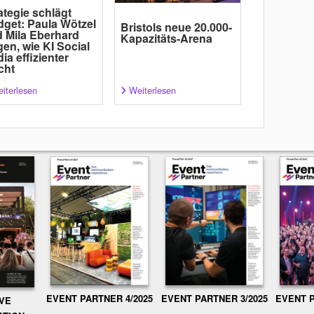
ategie schlägt
get: Paula Wötzel
Bristols neue 20.000-
 Mila Eberhard
Kapazitäts-Arena
gen, wie KI Social
ia effizienter
cht
iterlesen
Weiterlesen
EVENT PARTNER 3/2025
EVENT P
EVENT PARTNER 4/2025
IVE