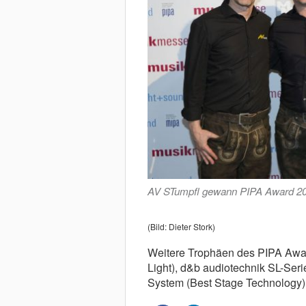
AV STumpfl gewann PIPA Award 201
(Bild: Dieter Stork)
Weitere Trophäen des PIPA Awa
Light), d&b audiotechnik SL-Ser
System (Best Stage Technology)