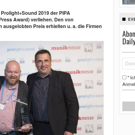
r Prolight+Sound 2019 der PIPA
 Press Award) verliehen. Den von
EV
ausgelobten Preis erhielten u. a. die Firmen
Abon
Dail
Ic
*
Anmel