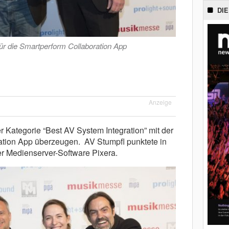
DIE
ür die Smartperform Collaboration App
Anzeige
r Kategorie “Best AV System Integration” mit der
ation App überzeugen. AV Stumpfl punktete in
er Medienserver-Software Pixera.