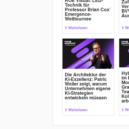
ROE Visual: LED-
Zuf
Technik für
Ver
Professor Brian Cox’
BVV
Emergence-
Au
Welttournee
Weiterlesen
We
Hyb
Die Architektur der
im 
KI-Exzellenz: Patric
Mor
Weiler zeigt, warum
Gra
Unternehmen eigene
Tea
KI-Strategien
Kol
entwickeln müssen
arb
Weiterlesen
We