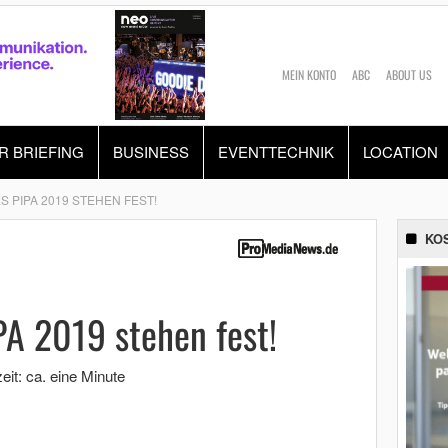
MEIN KONTO
ABC
ABOUT US
R BRIEFING
BUSINESS
EVENTTECHNIK
LOCATION
 PIPA 2019 STEHEN FEST!
KO
PA 2019 stehen fest!
eit: ca. eine Minute