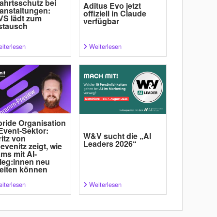
ahrtsschutz bei
Aditus Evo jetzt
anstaltungen:
offiziell in Claude
S lädt zum
verfügbar
stausch
iterlesen
Weiterlesen
ride Organisation
Event-Sektor:
W&V sucht die „AI
itz von
Leaders 2026“
evenitz zeigt, wie
ms mit AI-
leg:innen neu
eiten können
iterlesen
Weiterlesen