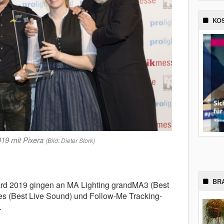
KO
9 mit Pixera
(Bild: Dieter Stork)
BR
rd 2019 gingen an MA Lighting grandMA3 (Best
ies (Best Live Sound) und Follow-Me Tracking-
.