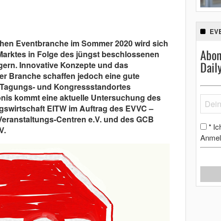
EV
chen Eventbranche im Sommer 2020 wird sich
Abon
 Marktes in Folge des jüngst beschlossenen
Dail
gern. Innovative Konzepte und das
r Branche schaffen jedoch eine gute
s Tagungs- und Kongressstandortes
nis kommt eine aktuelle Untersuchung des
ngswirtschaft EITW im Auftrag des EVVC –
eranstaltungs-Centren e.V. und des GCB
Ic
*
V.
Anmel