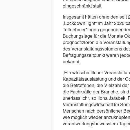
eingeschränkt statt.
Insgesamt hätten ohne den seit
„Lockdown light“ im Jahr 2020 c
Teilnehmer*innen gegenüber dem V
Buchungslage für die Monate O
prognostizieren die Veranstaltung
des Veranstaltungsvolumens des
Befragungszeitpunkt waren jedo
bekannt.
„Ein wirtschaftlicher Veranstaltu
Kapazitätsauslastung und der Co
die Betroffenen, die Vielzahl d
die Fachkräfte der Branche, sin
unerlässlich“, so Ilona Jarabek,
Veranstaltungswirtschaft im So
Menschen nach persönlicher Be
wie möglich wieder anzuknüpfen
verantwortungsbewusstem Tagen 