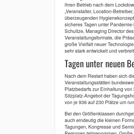
ihren Betrieb nach dem Lockdo
„Veranstalter, Location-Betreiber
überzeugenden Hygienekonzepte
sicheres Tagen unter Pandemie-B
Schultze, Managing Director de
Veranstaltungsformate, die Präs
große Vielfalt neuer Technologie
sehr stark entwickelt und verbreit
Tagen unter neuen B
Nach dem Restart haben sich di
Veranstaltungsstätten bundeswei
Platzbedarfs zur Einhaltung von
Sitzplatz-Angebot der Tagungsho
von je 936 auf 230 Plätze um run
Bei den Größenklassen durchgef
auch eindeutig die kleinen Forma
Tagungen, Kongresse und Semin
Personen teilgenommen. Große V