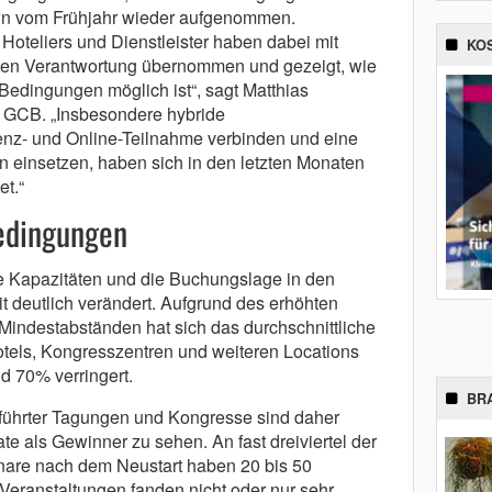
wn vom Frühjahr wieder aufgenommen.
, Hoteliers und Dienstleister haben dabei mit
KO
n Verantwortung übernommen und gezeigt, wie
edingungen möglich ist“, sagt Matthias
s GCB. „Insbesondere hybride
enz- und Online-Teilnahme verbinden und eine
n einsetzen, haben sich in den letzten Monaten
et.“
edingungen
e Kapazitäten und die Buchungslage in den
t deutlich verändert. Aufgrund des erhöhten
 Mindestabständen hat sich das durchschnittliche
tels, Kongresszentren und weiteren Locations
d 70% verringert.
BR
ührter Tagungen und Kongresse sind daher
te als Gewinner zu sehen. An fast dreiviertel der
are nach dem Neustart haben 20 bis 50
eranstaltungen fanden nicht oder nur sehr