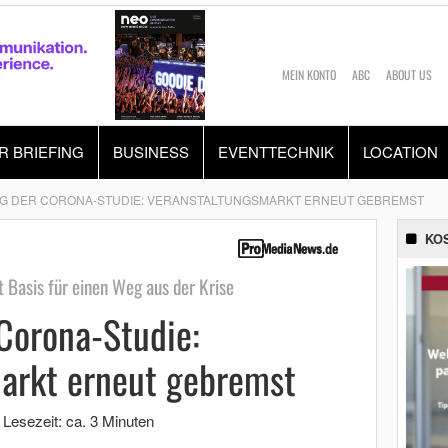
MEIN KONTO
ABC
ABOUT US
R BRIEFING
BUSINESS
EVENTTECHNIK
LOCATION
 DER CORONA-STUDIE: VERANSTALTUNGSMARKT ERNEUT GEBREMST
KO
Basis für einen Weg aus der Krise
Corona-Studie:
arkt erneut gebremst
|
Lesezeit: ca. 3 Minuten