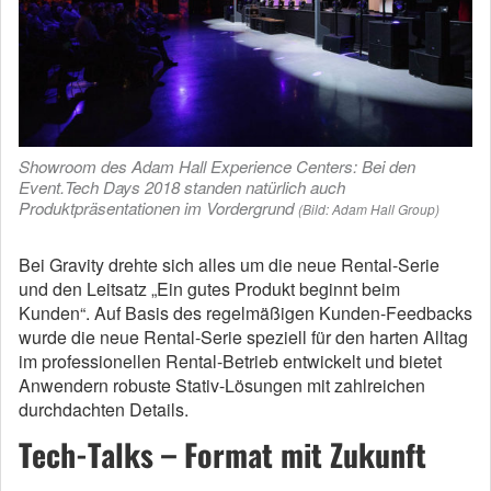
Showroom des Adam Hall Experience Centers: Bei den
Event.Tech Days 2018 standen natürlich auch
Produktpräsentationen im Vordergrund
(Bild: Adam Hall Group)
Bei Gravity drehte sich alles um die neue Rental-Serie
und den Leitsatz „Ein gutes Produkt beginnt beim
Kunden“. Auf Basis des regelmäßigen Kunden-Feedbacks
wurde die neue Rental-Serie speziell für den harten Alltag
im professionellen Rental-Betrieb entwickelt und bietet
Anwendern robuste Stativ-Lösungen mit zahlreichen
durchdachten Details.
Tech-Talks – Format mit Zukunft