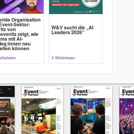
ride Organisation
Event-Sektor:
W&V sucht die „AI
itz von
Leaders 2026“
evenitz zeigt, wie
ms mit AI-
leg:innen neu
eiten können
iterlesen
Weiterlesen