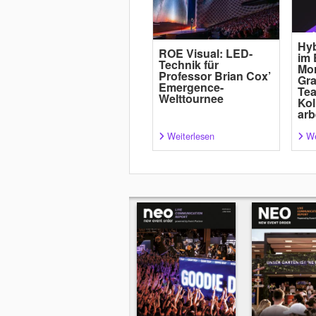
Hyb
ROE Visual: LED-
im 
Technik für
Mor
Professor Brian Cox’
Gra
Emergence-
Tea
Welttournee
Kol
arb
Weiterlesen
We