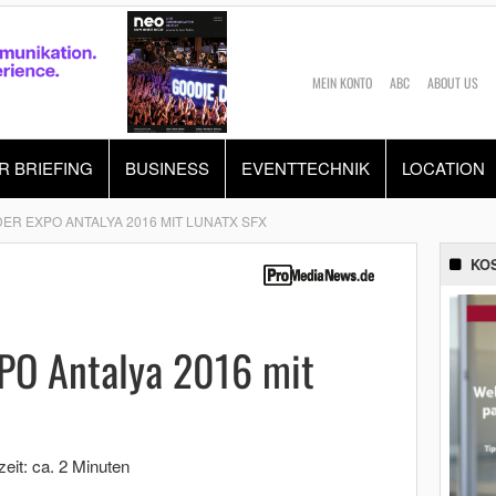
MEIN KONTO
ABC
ABOUT US
R BRIEFING
BUSINESS
EVENTTECHNIK
LOCATION
R EXPO ANTALYA 2016 MIT LUNATX SFX
KO
XPO Antalya 2016 mit
eit: ca. 2 Minuten