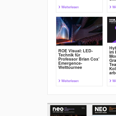
Weiterlesen
We
Hyb
ROE Visual: LED-
im 
Technik für
Mor
Professor Brian Cox’
Gra
Emergence-
Tea
Welttournee
Kol
arb
Weiterlesen
We