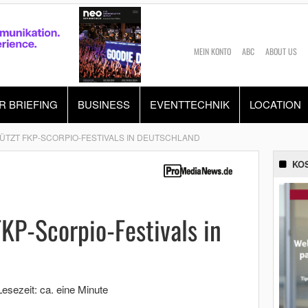
MEIN KONTO
ABC
ABOUT US
R BRIEFING
BUSINESS
EVENTTECHNIK
LOCATION
ÜTZT FKP-SCORPIO-FESTIVALS IN DEUTSCHLAND
KO
FKP-Scorpio-Festivals in
Lesezeit: ca. eine Minute