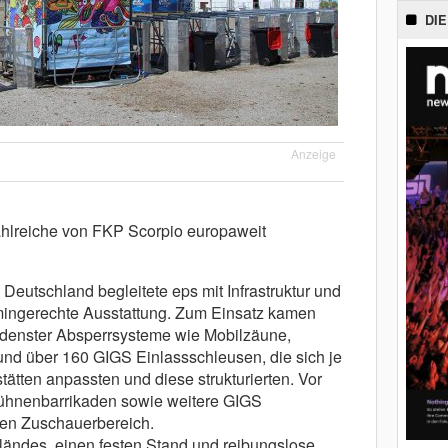
DIE
Anzeige
zahlreiche von FKP Scorpio europaweit
 Deutschland begleitete eps mit Infrastruktur und
ermingerechte Ausstattung. Zum Einsatz kamen
denster Absperrsysteme wie Mobilzäune,
 und über 160 GIGS Einlassschleusen, die sich je
ätten anpassten und diese strukturierten. Vor
ühnenbarrikaden sowie weitere GIGS
ren Zuschauerbereich.
ändes, einen festen Stand und reibungslose