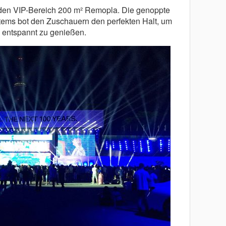
 den VIP-Bereich 200 m² Remopla. Die genoppte
ems bot den Zuschauern den perfekten Halt, um
 entspannt zu genießen.