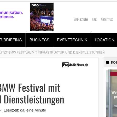
MEIN KONTO
ABC
ABOUT US
R BRIEFING
BUSINESS
EVENTTECHNIK
LOCATION
ÜTZT BMW FESTIVAL MIT INFRASTRUKTUR UND DIENSTLEISTUNGEN
KO
BMW Festival mit
d Dienstleistungen
6
|
Lesezeit: ca. eine Minute