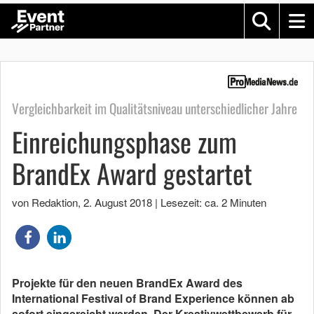
Vergleichbarkeit im Qualitätsniveau unterschiedlicher Jahre
Einreichungsphase zum
BrandEx Award gestartet
von Redaktion
,
2. August 2018
|
Lesezeit: ca. 2 Minuten
Projekte für den neuen BrandEx Award des
International Festival of Brand Experience können ab
sofort eingereicht werden. Der Kreativwettbewerb für