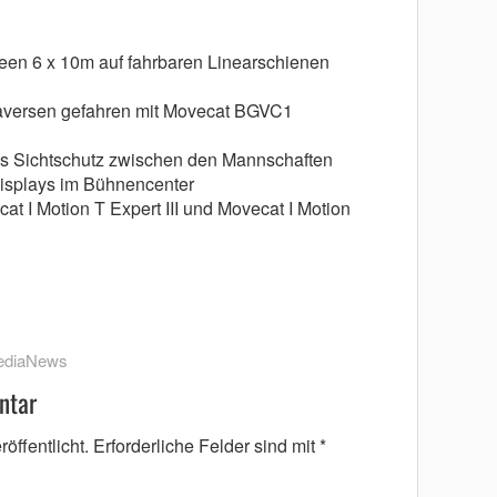
reen 6 x 10m auf fahrbaren Linearschienen
Traversen gefahren mit Movecat BGVC1
als Sichtschutz zwischen den Mannschaften
isplays im Bühnencenter
at I Motion T Expert III und Movecat I Motion
ediaNews
ntar
öffentlicht.
Erforderliche Felder sind mit
*