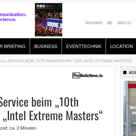
MEIN KONTO
ABC
ABOUT US
R BRIEFING
BUSINESS
EVENTTECHNIK
LOCATION
FULL-SERVICE BEIM „10TH ANNIVERSARY“ DER „INTEL EXTREME MASTERS“
KO
-Service beim „10th
 „Intel Extreme Masters“
zeit: ca. 2 Minuten