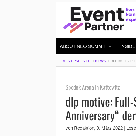
ABOUT NEO SUMMIT
INSIDE
EVENT PARTNER
NEWS
DLP MOTIVE: 
Spodek Arena in Kattowitz
dlp motive: Full
Anniversary“ der
von Redaktion
,
9. März 2022
|
Lese