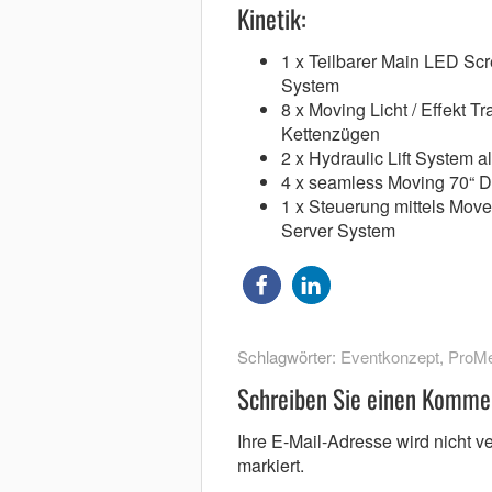
Kinetik:
1 x Teilbarer Main LED Sc
System
8 x Moving Licht / Effekt 
Kettenzügen
2 x Hydraulic Lift System 
4 x seamless Moving 70“ D
1 x Steuerung mittels Movec
Server System
Schlagwörter:
Eventkonzept
,
ProM
Schreiben Sie einen Komme
Ihre E-Mail-Adresse wird nicht ver
markiert.