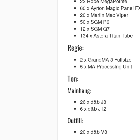
22 Robe MegaPointe
60 x Ayrton Magic Panel F
20 x Martin Mac Viper
50 x SGM P6
12 x SGM Q7
134 x Astera Titan Tube
Regie:
2 x GrandMA 3 Fullsize
5 x MA Processing Unit
Ton:
Mainhang:
26 x d&b J8
6 x d&b J12
Outfill:
20 x d&b V8