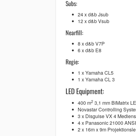
Subs:
24 x d&b Jsub
12 x d&b Vsub
Nearfill:
8 x d&b V7P
6 x d&b E8
Regie:
1 x Yamaha CL5
1 x Yamaha CL 3
LED Equipment:
2
400 m
3,1 mm BiMatrix L
Novastar Controlling Syst
3 x Disguise VX 4 Mediens
4 x Panasonic 21000 ANSI
2 x 16m x 9m Projektionsl