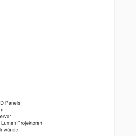
ED Panels
em
erver
 Lumen Projektoren
einwände