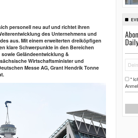
EV
ich personell neu auf und richtet ihren
Abon
Weiterentwicklung des Unternehmens und
Dail
s aus. Mit einem erweiterten dreiköpfigen
en klare Schwerpunkte in den Bereichen
g sowie Geländeentwicklung &
rsächsische Wirtschaftsminister und
 Deutschen Messe AG, Grant Hendrik Tonne
t.
Ic
*
Anmel