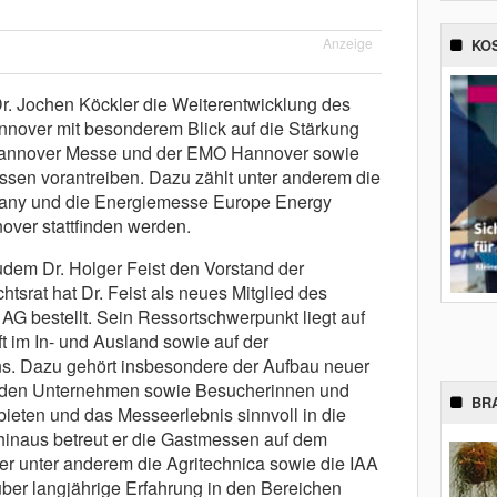
Anzeige
KO
Dr. Jochen Köckler die Weiterentwicklung des
nover mit besonderem Blick auf die Stärkung
 Hannover Messe und der EMO Hannover sowie
sen vorantreiben. Dazu zählt unter anderem die
any und die Energiemesse Europe Energy
over stattfinden werden.
udem Dr. Holger Feist den Vorstand der
srat hat Dr. Feist als neues Mitglied des
G bestellt. Sein Ressortschwerpunkt liegt auf
 im In- und Ausland sowie auf der
ns. Dazu gehört insbesondere der Aufbau neuer
lenden Unternehmen sowie Besucherinnen und
BR
ieten und das Messeerlebnis sinnvoll in die
 hinaus betreut er die Gastmessen auf dem
r unter anderem die Agritechnica sowie die IAA
 über langjährige Erfahrung in den Bereichen