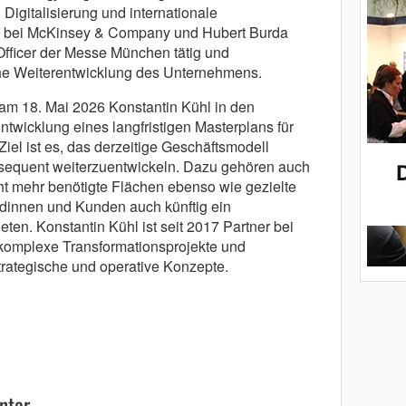
igitalisierung und internationale
n bei McKinsey & Company und Hubert Burda
Officer der Messe München tätig und
sche Weiterentwicklung des Unternehmens.
tt am 18. Mai 2026 Konstantin Kühl in den
ntwicklung eines langfristigen Masterplans für
iel ist es, das derzeitige Geschäftsmodell
nsequent weiterzuentwickeln. Dazu gehören auch
ht mehr benötigte Flächen ebenso wie gezielte
undinnen und Kunden auch künftig ein
ten. Konstantin Kühl ist seit 2017 Partner bei
r komplexe Transformationsprojekte und
trategische und operative Konzepte.
ntar