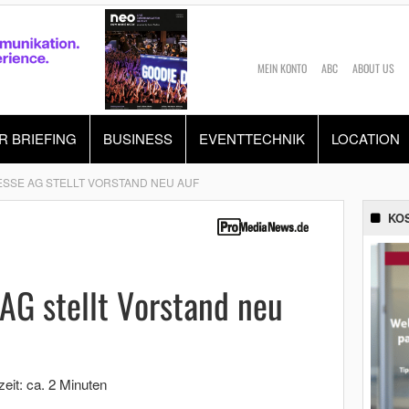
MEIN KONTO
ABC
ABOUT US
R BRIEFING
BUSINESS
EVENTTECHNIK
LOCATION
SSE AG STELLT VORSTAND NEU AUF
KO
AG stellt Vorstand neu
eit: ca. 2 Minuten