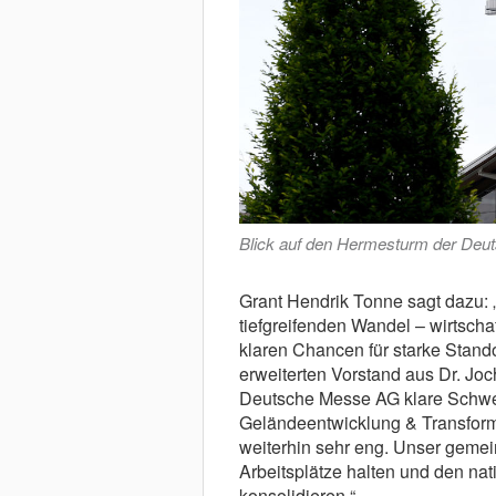
Blick auf den Hermesturm der De
Grant Hendrik Tonne sagt dazu: 
tiefgreifenden Wandel – wirtscha
klaren Chancen für starke Stand
erweiterten Vorstand aus Dr. Joc
Deutsche Messe AG klare Schwer
Geländeentwicklung & Transforma
weiterhin sehr eng. Unser gemei
Arbeitsplätze halten und den nat
konsolidieren.“