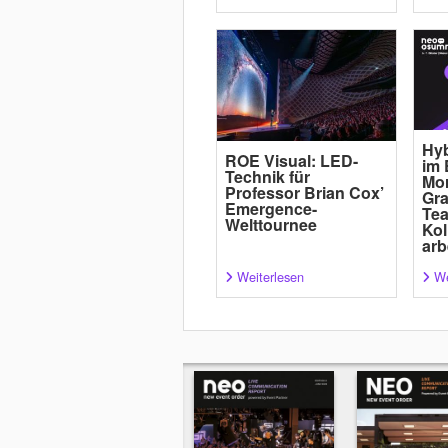
Hyb
ROE Visual: LED-
im 
Technik für
Mor
Professor Brian Cox’
Gra
Emergence-
Tea
Welttournee
Kol
arb
Weiterlesen
We