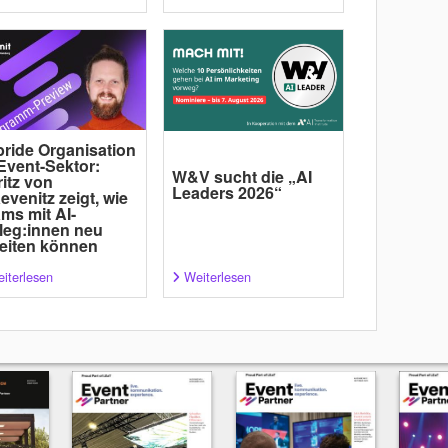
ride Organisation
Event-Sektor:
W&V sucht die „AI
itz von
Leaders 2026“
evenitz zeigt, wie
ms mit AI-
leg:innen neu
eiten können
iterlesen
Weiterlesen