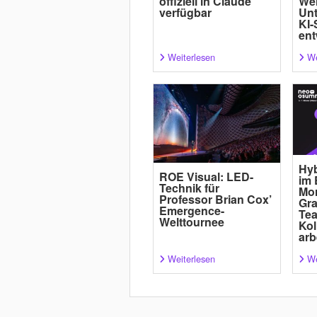
offiziell in Claude
Wei
verfügbar
Un
KI-
ent
Weiterlesen
We
Hyb
ROE Visual: LED-
im 
Technik für
Mor
Professor Brian Cox’
Gra
Emergence-
Tea
Welttournee
Kol
arb
Weiterlesen
We