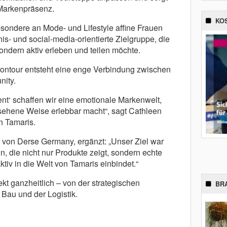
 Markenpräsenz.
KO
esondere an Mode- und Lifestyle affine Frauen
s- und social-media-orientierte Zielgruppe, die
ondern aktiv erleben und teilen möchte.
diontour entsteht eine enge Verbindung zwischen
ity.
ent‘ schaffen wir eine emotionale Markenwelt,
sehene Weise erlebbar macht“, sagt Cathleen
n Tamaris.
r von Derse Germany, ergänzt: „Unser Ziel war
n, die nicht nur Produkte zeigt, sondern echte
iv in die Welt von Tamaris einbindet.“
t ganzheitlich – von der strategischen
BR
Bau und der Logistik.