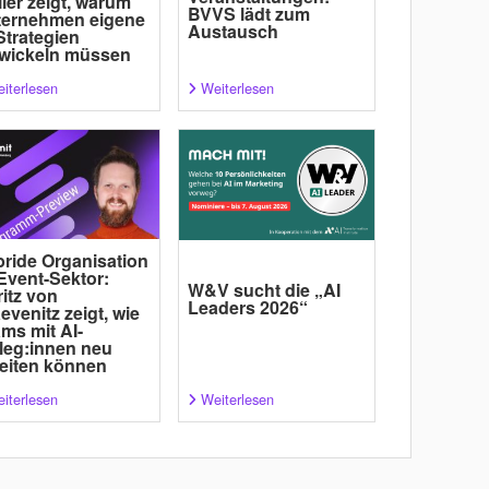
ler zeigt, warum
BVVS lädt zum
ternehmen eigene
Austausch
Strategien
wickeln müssen
iterlesen
Weiterlesen
ride Organisation
Event-Sektor:
W&V sucht die „AI
itz von
Leaders 2026“
evenitz zeigt, wie
ms mit AI-
leg:innen neu
eiten können
iterlesen
Weiterlesen