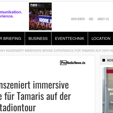
MEIN KONTO
ABC
ABOUT US
R BRIEFING
BUSINESS
EVENTTECHNIK
LOCATION
NY INSZENIERT IMMERSIVE BRAND EXPERIENCE FÜR TAMARIS AUF DER H
KO
nszeniert immersive
 für Tamaris auf der
tadiontour