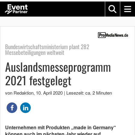
Bundeswirtschaftsministerium plant 282
Messebeteiligungen weltweit
Auslandsmesseprogramm
2021 festgelegt
von Redaktion
,
10. April 2020
|
Lesezeit: ca. 2 Minuten
Unternehmen mit Produkten „made in Germany“
können auch im nächsten Jahr wieder auf