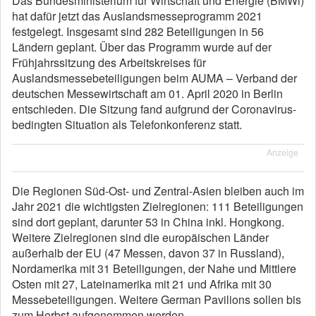
Das Bundesministerium für Wirtschaft und Energie (BMWi)
hat dafür jetzt das Auslandsmesseprogramm 2021
festgelegt. Insgesamt sind 282 Beteiligungen in 56
Ländern geplant. Über das Programm wurde auf der
Frühjahrssitzung des Arbeitskreises für
Auslandsmessebeteiligungen beim AUMA – Verband der
deutschen Messewirtschaft am 01. April 2020 in Berlin
entschieden. Die Sitzung fand aufgrund der Coronavirus-
bedingten Situation als Telefonkonferenz statt.
Anzeige
Die Regionen Süd-Ost- und Zentral-Asien bleiben auch im
Jahr 2021 die wichtigsten Zielregionen: 111 Beteiligungen
sind dort geplant, darunter 53 in China inkl. Hongkong.
Weitere Zielregionen sind die europäischen Länder
außerhalb der EU (47 Messen, davon 37 in Russland),
Nordamerika mit 31 Beteiligungen, der Nahe und Mittlere
Osten mit 27, Lateinamerika mit 21 und Afrika mit 30
Messebeteiligungen. Weitere German Pavilions sollen bis
zum Herbst aufgenommen werden.