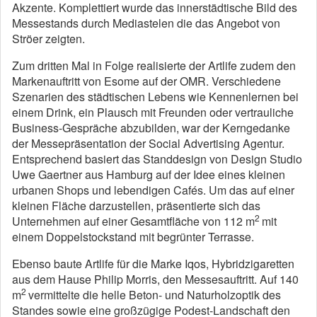
Akzente. Komplettiert wurde das innerstädtische Bild des
Messestands durch Mediastelen die das Angebot von
Ströer zeigten.
Zum dritten Mal in Folge realisierte der Artlife zudem den
Markenauftritt von Esome auf der OMR. Verschiedene
Szenarien des städtischen Lebens wie Kennenlernen bei
einem Drink, ein Plausch mit Freunden oder vertrauliche
Business-Gespräche abzubilden, war der Kerngedanke
der Messepräsentation der Social Advertising Agentur.
Entsprechend basiert das Standdesign von Design Studio
Uwe Gaertner aus Hamburg auf der Idee eines kleinen
urbanen Shops und lebendigen Cafés. Um das auf einer
kleinen Fläche darzustellen, präsentierte sich das
2
Unternehmen auf einer Gesamtfläche von 112 m
mit
einem Doppelstockstand mit begrünter Terrasse.
Ebenso baute Artlife für die Marke Iqos, Hybridzigaretten
aus dem Hause Philip Morris, den Messesauftritt. Auf 140
2
m
vermittelte die helle Beton- und Naturholzoptik des
Standes sowie eine großzügige Podest-Landschaft den