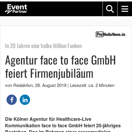
In 20 Jahren eine halbe Million Funken
Agentur face to face GmbH
feiert Firmenjubiläum
von Redaktion
,
28. August 2019
|
Lesezeit: ca. 2 Minuten
Die Kölner Agentur für Healthcare-Live
Kommunikation face to face GmbH feiert 20-jähriges
Bestehen. Das im Rahmen einer crossmedialen