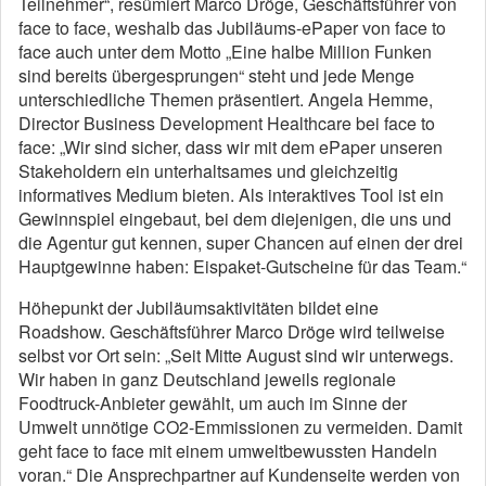
Teilnehmer“, resümiert Marco Dröge, Geschäftsführer von
face to face, weshalb das Jubiläums-ePaper von face to
face auch unter dem Motto „Eine halbe Million Funken
sind bereits übergesprungen“ steht und jede Menge
unterschiedliche Themen präsentiert. Angela Hemme,
Director Business Development Healthcare bei face to
face: „Wir sind sicher, dass wir mit dem ePaper unseren
Stakeholdern ein unterhaltsames und gleichzeitig
informatives Medium bieten. Als interaktives Tool ist ein
Gewinnspiel eingebaut, bei dem diejenigen, die uns und
die Agentur gut kennen, super Chancen auf einen der drei
Hauptgewinne haben: Eispaket-Gutscheine für das Team.“
Höhepunkt der Jubiläumsaktivitäten bildet eine
Roadshow. Geschäftsführer Marco Dröge wird teilweise
selbst vor Ort sein: „Seit Mitte August sind wir unterwegs.
Wir haben in ganz Deutschland jeweils regionale
Foodtruck-Anbieter gewählt, um auch im Sinne der
Umwelt unnötige CO2-Emmissionen zu vermeiden. Damit
geht face to face mit einem umweltbewussten Handeln
voran.“ Die Ansprechpartner auf Kundenseite werden von