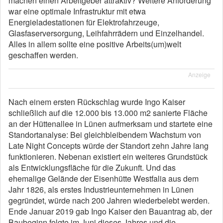
machen einen Arbeitgeber attraktiv? Weitere Anforderung
war eine optimale Infrastruktur mit etwa
Energieladestationen für Elektrofahrzeuge,
Glasfaserversorgung, Leihfahrrädern und Einzelhandel.
Alles in allem sollte eine positive Arbeits(um)welt
geschaffen werden.
Anzeige
Nach einem ersten Rückschlag wurde Ingo Kaiser
schließlich auf die 12.000 bis 13.000 m2 sanierte Fläche
an der Hüttenallee in Lünen aufmerksam und startete eine
Standortanalyse: Bei gleichbleibendem Wachstum von
Late Night Concepts würde der Standort zehn Jahre lang
funktionieren. Nebenan existiert ein weiteres Grundstück
als Entwicklungsfläche für die Zukunft. Und das
ehemalige Gelände der Eisenhütte Westfalia aus dem
Jahr 1826, als erstes Industrieunternehmen in Lünen
gegründet, würde nach 200 Jahren wiederbelebt werden.
Ende Januar 2019 gab Ingo Kaiser den Bauantrag ab, der
Baubeginn folgte im Juni dieses Jahres und die