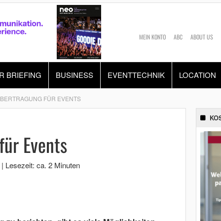
MEIN KONTO
ABC
ABOUT US
R BRIEFING
BUSINESS
EVENTTECHNIK
LOCATION
ÜBERTRAGUNG FÜR EVENTS
KO
für Events
|
Lesezeit: ca. 2 Minuten