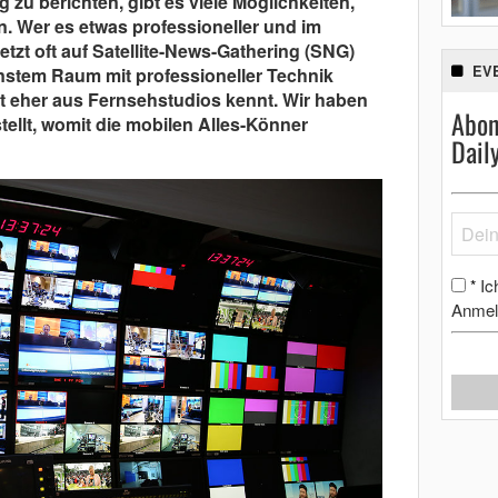
 zu berichten, gibt es viele Möglichkeiten,
n. Wer es etwas professioneller und im
tzt oft auf Satellite-News-Gathering (SNG)
EV
instem Raum mit professioneller Technik
st eher aus Fernsehstudios kennt. Wir haben
Abon
llt, womit die mobilen Alles-Könner
Dail
Ic
*
Anmel