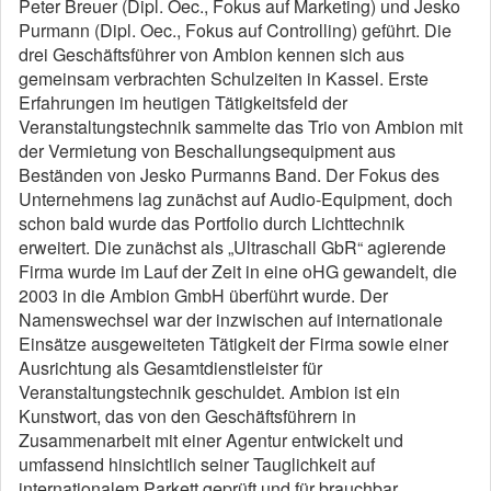
Peter Breuer (Dipl. Oec., Fokus auf Marketing) und Jesko
Purmann (Dipl. Oec., Fokus auf Controlling) geführt. Die
drei Geschäftsführer von Ambion kennen sich aus
gemeinsam verbrachten Schulzeiten in Kassel. Erste
Erfahrungen im heutigen Tätigkeitsfeld der
Veranstaltungstechnik sammelte das Trio von Ambion mit
der Vermietung von Beschallungsequipment aus
Beständen von Jesko Purmanns Band. Der Fokus des
Unternehmens lag zunächst auf Audio-Equipment, doch
schon bald wurde das Portfolio durch Lichttechnik
erweitert. Die zunächst als „Ultraschall GbR“ agierende
Firma wurde im Lauf der Zeit in eine oHG gewandelt, die
2003 in die Ambion GmbH überführt wurde. Der
Namenswechsel war der inzwischen auf internationale
Einsätze ausgeweiteten Tätigkeit der Firma sowie einer
Ausrichtung als Gesamtdienstleister für
Veranstaltungstechnik geschuldet. Ambion ist ein
Kunstwort, das von den Geschäftsführern in
Zusammenarbeit mit einer Agentur entwickelt und
umfassend hinsichtlich seiner Tauglichkeit auf
internationalem Parkett geprüft und für brauchbar