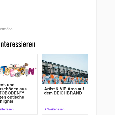
etmöbel
interessieren
nt- und
sseböden aus
Artist & VIP Area auf
TOBODEN™
dem DEICHBRAND
zen optische
hlights
iterlesen
Weiterlesen