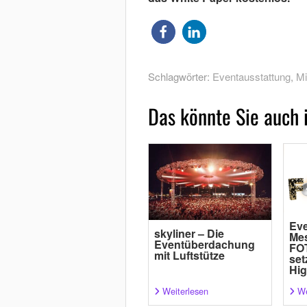
Schlagwörter:
Eventausstattung
,
Mi
Das könnte Sie auch 
Eve
skyliner – Die
Me
Eventüberdachung
FO
mit Luftstütze
set
Hig
Weiterlesen
We