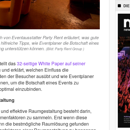
DIE
 von Eventausstatter Party Rent erläutert, was gute
ilfreiche Tipps, wie Eventplaner die Botschaft eines
ng unterstützen können.
(Bild: Party Rent Group )
tellt das
32-seitige White Paper auf seiner
 und erklärt, welchen Einfluss die
en der Besucher ausübt und wie Eventplaner
nen, um die Botschaft eines Events zu
optimal einzubinden.
altung
te und effektive Raumgestaltung besteht darin,
hmenfaktoren zu sammeln. Erst wenn diese
ann die bestmögliche Raumlösung gefunden