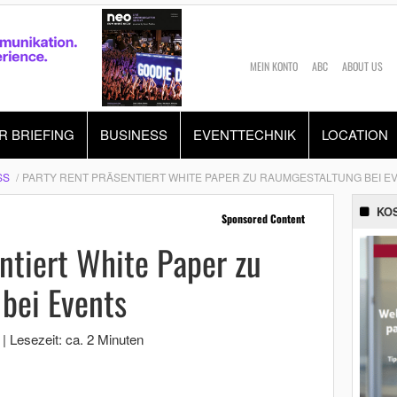
MEIN KONTO
ABC
ABOUT US
R BRIEFING
BUSINESS
EVENTTECHNIK
LOCATION
SS
PARTY RENT PRÄSENTIERT WHITE PAPER ZU RAUMGESTALTUNG BEI E
KO
Sponsored Content
ntiert White Paper zu
bei Events
|
Lesezeit: ca. 2 Minuten