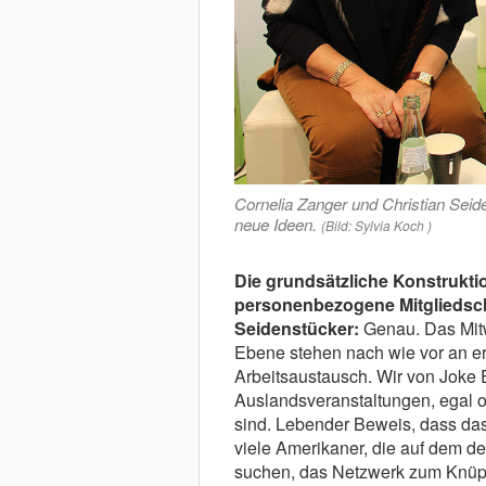
Cornelia Zanger und Christian Sei
neue Ideen.
(Bild: Sylvia Koch )
Die grundsätzliche Konstruktio
personenbezogene Mitgliedsch
Seidenstücker:
Genau. Das Mitw
Ebene stehen nach wie vor an er
Arbeitsaustausch. Wir von Joke E
Auslandsveranstaltungen, egal o
sind. Lebender Beweis, dass das 
viele Amerikaner, die auf dem 
suchen, das Netzwerk zum Knüpf