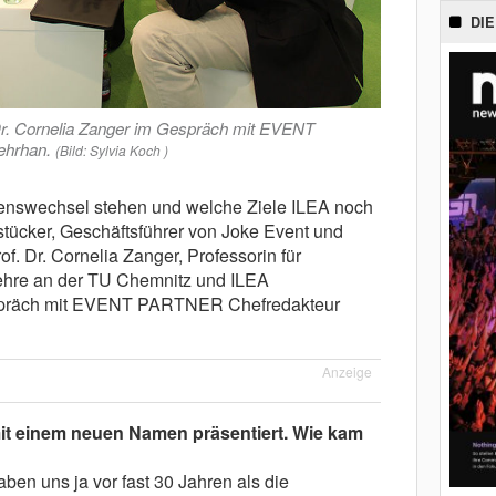
DIE
 Dr. Cornelia Zanger im Gespräch mit EVENT
ehrhan.
(Bild: Sylvia Koch )
nswechsel stehen und welche Ziele ILEA noch
stücker, Geschäftsführer von Joke Event und
f. Dr. Cornelia Zanger, Professorin für
ehre an der TU Chemnitz und ILEA
espräch mit EVENT PARTNER Chefredakteur
Anzeige
 mit einem neuen Namen präsentiert. Wie kam
aben uns ja vor fast 30 Jahren als die