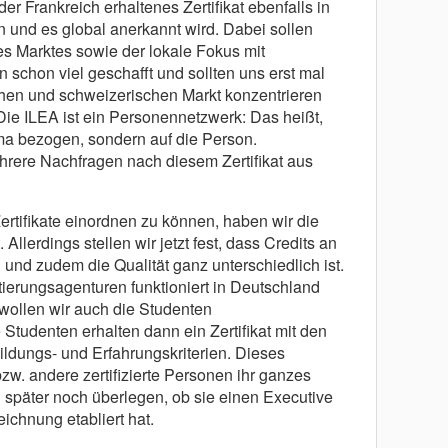
r Frankreich erhaltenes Zertifikat ebenfalls in
und es global anerkannt wird. Dabei sollen
s Marktes sowie der lokale Fokus mit
chon viel geschafft und sollten uns erst mal
chen und schweizerischen Markt konzentrieren
ie ILEA ist ein Personennetzwerk: Das heißt,
Firma bezogen, sondern auf die Person.
ere Nachfragen nach diesem Zertifikat aus
ertifikate einordnen zu können, haben wir die
Allerdings stellen wir jetzt fest, dass Credits an
und zudem die Qualität ganz unterschiedlich ist.
ierungsagenturen funktioniert in Deutschland
b wollen wir auch die Studenten
tudenten erhalten dann ein Zertifikat mit den
ildungs- und Erfahrungskriterien. Dieses
bzw. andere zertifizierte Personen ihr ganzes
später noch überlegen, ob sie einen Executive
ichnung etabliert hat.