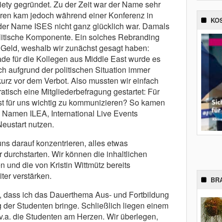
ety gegründet. Zu der Zeit war der Name sehr
hren kam jedoch während einer Konferenz in
KO
 der Name ISES nicht ganz glücklich war. Damals
olitische Komponente. Ein solches Rebranding
el Geld, weshalb wir zunächst gesagt haben:
ade für die Kollegen aus Middle East wurde es
 aufgrund der politischen Situation immer
 kurz vor dem Verbot. Also mussten wir einfach
isch eine Mitgliederbefragung gestartet: Für
st für uns wichtig zu kommunizieren? So kamen
n Namen ILEA, International Live Events
Neustart nutzen.
ns darauf konzentrieren, alles etwas
r durchstarten. Wir können die inhaltlichen
und die von Kristin Wittmütz bereits
ter verstärken.
BR
, dass ich das Dauerthema Aus- und Fortbildung
 der Studenten bringe. Schließlich liegen einem
v.a. die Studenten am Herzen. Wir überlegen,