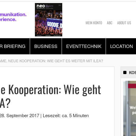
MEIN KONTO
ABC
ABOUT US
R BRIEFING
BUSINESS
EVENTTECHNIK
LOCATION
ME, NEUE KOOPERATION: WIE GEHT ES WEITER MIT ILEA?
KO
e Kooperation: Wie geht
EA?
28. September 2017
|
Lesezeit: ca. 5 Minuten