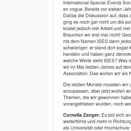
International Special
Events
Soci
en vogue. Bereits vor sieben Ja
Dallas die Diskussion auf, dass
ging es noch gar nicht um die p
kostet jedoch viel Arbeit und vi
Brauchen wir erst mal nicht! Ger
mit dem Namen ISES dann jedoch
schwieriger; er stand dort sogar
handeln und haben ganz demokrat
welche Werte steht ISES? Was i
wir im Mai letzten Jahres auf de
Association. Das wollen wir als 
Die letzten Monate mussten wir u
anzupassen, aber jetzt wollen wi
Themen, die wir gewonnen haben 
vorangetrieben wurden, noch wei
Cornelia Zanger:
Es bot sich an
weiterführe und mehr in Richtung
als Universität oder Hochschule 