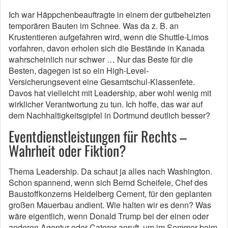
Ich war Häppchenbeauftragte in einem der gutbeheizten
temporären Bauten im Schnee. Was da z. B. an
Krustentieren aufgefahren wird, wenn die Shuttle-Limos
vorfahren, davon erholen sich die Bestände in Kanada
wahrscheinlich nur schwer … Nur das Beste für die
Besten, dagegen ist so ein High-Level-
Versicherungsevent eine Gesamtschul-Klassenfete.
Davos hat vielleicht mit Leadership, aber wohl wenig mit
wirklicher Verantwortung zu tun. Ich hoffe, das war auf
dem Nachhaltigkeitsgipfel in Dortmund deutlich besser?
Eventdienstleistungen für Rechts –
Wahrheit oder Fiktion?
Thema Leadership. Da schaut ja alles nach Washington.
Schon spannend, wenn sich Bernd Scheifele, Chef des
Baustoffkonzerns Heidelberg Cement, für den geplanten
großen Mauerbau andient. Wie halten wir es denn? Was
wäre eigentlich, wenn Donald Trump bei der einen oder
anderen Agentur oder Caterer anruft, um im Sommer beim