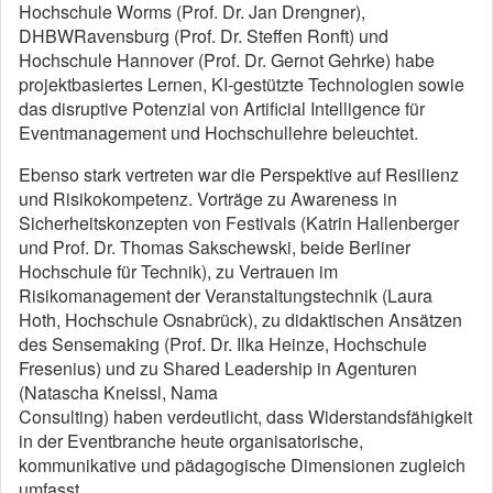
Hochschule Worms (Prof. Dr. Jan Drengner),
DHBWRavensburg (Prof. Dr. Steffen Ronft) und
Hochschule Hannover (Prof. Dr. Gernot Gehrke) habe
projektbasiertes Lernen, KI-gestützte Technologien sowie
das disruptive Potenzial von Artificial Intelligence für
Eventmanagement und Hochschullehre beleuchtet.
Ebenso stark vertreten war die Perspektive auf Resilienz
und Risikokompetenz. Vorträge zu Awareness in
Sicherheitskonzepten von Festivals (Katrin Hallenberger
und Prof. Dr. Thomas Sakschewski, beide Berliner
Hochschule für Technik), zu Vertrauen im
Risikomanagement der Veranstaltungstechnik (Laura
Hoth, Hochschule Osnabrück), zu didaktischen Ansätzen
des Sensemaking (Prof. Dr. Ilka Heinze, Hochschule
Fresenius) und zu Shared Leadership in Agenturen
(Natascha Kneissl, Nama
Consulting) haben verdeutlicht, dass Widerstandsfähigkeit
in der Eventbranche heute organisatorische,
kommunikative und pädagogische Dimensionen zugleich
umfasst.