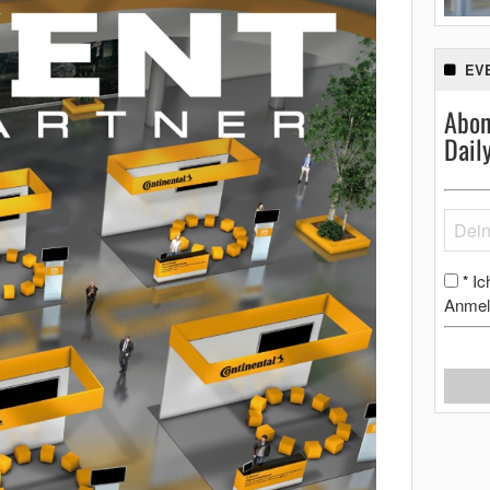
EV
Abon
Dail
Ic
*
Anmel