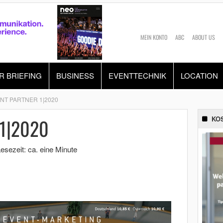
MEIN KONTO
ABC
ABOUT US
R BRIEFING
BUSINESS
EVENTTECHNIK
LOCATION
NT PARTNER 1|2020
1|2020
KO
esezeit: ca. eine Minute