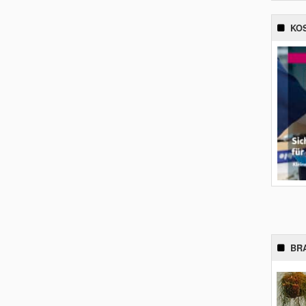
KO
BR