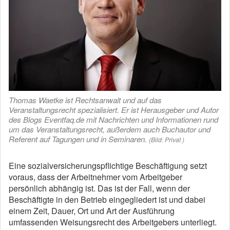
Thomas Waetke ist Rechtsanwalt und auf das
Veranstaltungsrecht spezialisiert. Er ist Herausgeber und Autor
des Blogs Eventfaq.de mit Nachrichten und Informationen rund
um das Veranstaltungsrecht, außerdem auch Buchautor und
Referent auf Tagungen und in Seminaren.
(Bild: Privat )
Eine sozialversicherungspflichtige Beschäftigung setzt
voraus, dass der Arbeitnehmer vom Arbeitgeber
persönlich abhängig ist. Das ist der Fall, wenn der
Beschäftigte in den Betrieb eingegliedert ist und dabei
einem Zeit, Dauer, Ort und Art der Ausführung
umfassenden Weisungsrecht des Arbeitgebers unterliegt.