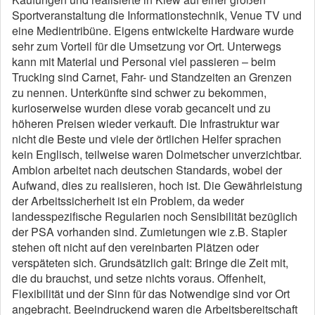
Sportveranstaltung die Informationstechnik, Venue TV und
eine Medientribüne. Eigens entwickelte Hardware wurde
sehr zum Vorteil für die Umsetzung vor Ort. Unterwegs
kann mit Material und Personal viel passieren – beim
Trucking sind Carnet, Fahr- und Standzeiten an Grenzen
zu nennen. Unterkünfte sind schwer zu bekommen,
kurioserweise wurden diese vorab gecancelt und zu
höheren Preisen wieder verkauft. Die Infrastruktur war
nicht die Beste und viele der örtlichen Helfer sprachen
kein Englisch, teilweise waren Dolmetscher unverzichtbar.
Ambion arbeitet nach deutschen Standards, wobei der
Aufwand, dies zu realisieren, hoch ist. Die Gewährleistung
der Arbeitssicherheit ist ein Problem, da weder
landesspezifische Regularien noch Sensibilität bezüglich
der PSA vorhanden sind. Zumietungen wie z.B. Stapler
stehen oft nicht auf den vereinbarten Plätzen oder
verspäteten sich. Grundsätzlich galt: Bringe die Zeit mit,
die du brauchst, und setze nichts voraus. Offenheit,
Flexibilität und der Sinn für das Notwendige sind vor Ort
angebracht. Beeindruckend waren die Arbeitsbereitschaft