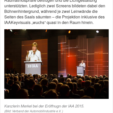
Raumatmosphäre beitrugen und die Lichtgestaltung
unterstützten. Lediglich zwei Screens bildeten dabei den
Bühnenhintergrund, während je zwei Leinwände die
Seiten des Saals säumten – die Projektion inklusive des
IAAKeyvisuals „wuchs“ quasi in den Raum hinein.
Kanzlerin Merkel bei der Eröffnugn der IAA 2015.
(Bild: Verband der Automobilindustrie e.V. )