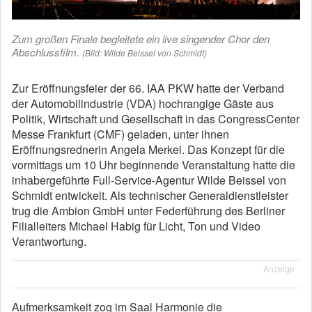
Zum großen Finale begleitete ein live singender Chor den
Abschlussfilm.
(Bild: Wilde Beissel von Schmidt)
Zur Eröffnungsfeier der 66. IAA PKW hatte der Verband
der Automobilindustrie (VDA) hochrangige Gäste aus
Politik, Wirtschaft und Gesellschaft in das CongressCenter
Messe Frankfurt (CMF) geladen, unter ihnen
Eröffnungsrednerin Angela Merkel. Das Konzept für die
vormittags um 10 Uhr beginnende Veranstaltung hatte die
inhabergeführte Full-Service-Agentur Wilde Beissel von
Schmidt entwickelt. Als technischer Generaldienstleister
trug die Ambion GmbH unter Federführung des Berliner
Filialleiters Michael Habig für Licht, Ton und Video
Verantwortung.
Anzeige
Aufmerksamkeit zog im Saal Harmonie die