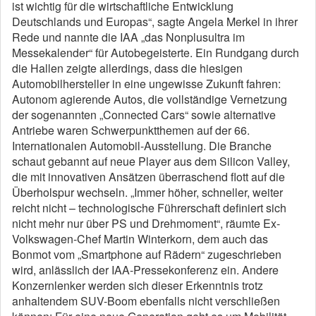
ist wichtig für die wirtschaftliche Entwicklung
Deutschlands und Europas“, sagte Angela Merkel in ihrer
Rede und nannte die IAA „das Nonplusultra im
Messekalender“ für Autobegeisterte. Ein Rundgang durch
die Hallen zeigte allerdings, dass die hiesigen
Automobilhersteller in eine ungewisse Zukunft fahren:
Autonom agierende Autos, die vollständige Vernetzung
der sogenannten „Connected Cars“ sowie alternative
Antriebe waren Schwerpunktthemen auf der 66.
Internationalen Automobil-Ausstellung. Die Branche
schaut gebannt auf neue Player aus dem Silicon Valley,
die mit innovativen Ansätzen überraschend flott auf die
Überholspur wechseln. „Immer höher, schneller, weiter
reicht nicht – technologische Führerschaft definiert sich
nicht mehr nur über PS und Drehmoment“, räumte Ex-
Volkswagen-Chef Martin Winterkorn, dem auch das
Bonmot vom „Smartphone auf Rädern“ zugeschrieben
wird, anlässlich der IAA-Pressekonferenz ein. Andere
Konzernlenker werden sich dieser Erkenntnis trotz
anhaltendem SUV-Boom ebenfalls nicht verschließen