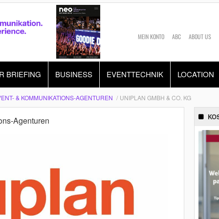
MEIN KONTO
ABC
ABOUT US
R BRIEFING
BUSINESS
EVENTTECHNIK
LOCATION
VENT- & KOMMUNIKATIONS-AGENTUREN
UNIPLAN GMBH & CO. KG
KO
ons-Agenturen