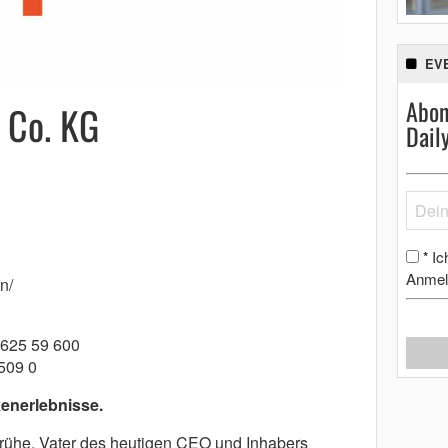
EV
Abon
 Co. KG
Dail
Ic
*
Anmel
n/
 625 59 600
509 0
kenerlebnisse.
ühe, Vater des heutigen CEO und Inhabers