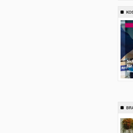
KO
BR