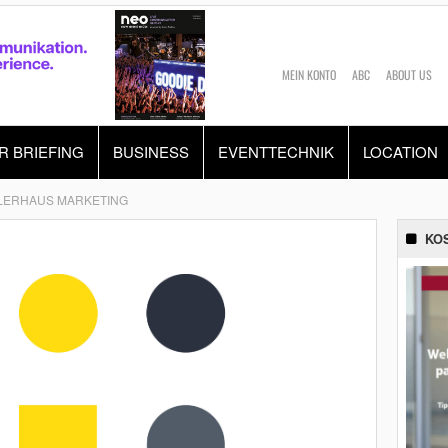
MEIN KONTO
ABC
ABOUT US
R BRIEFING
BUSINESS
EVENTTECHNIK
LOCATION
LLERHAUS MARKETING
KO