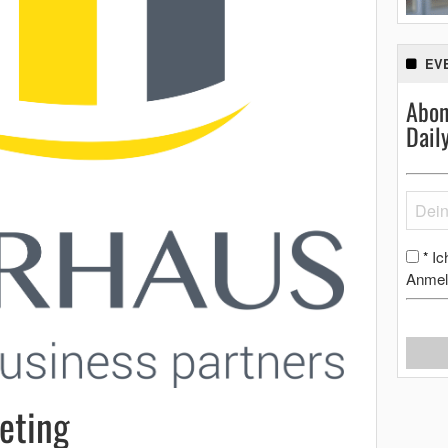
EV
Abon
Dail
Ic
*
Anmel
eting