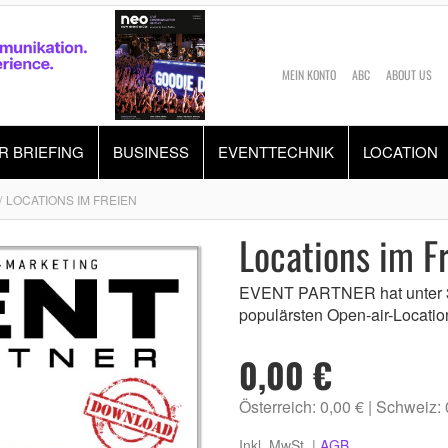
MEIN KONTO
ABC
ABOUT US
R BRIEFING
BUSINESS
EVENTTECHNIK
LOCATION
LOCATIONS IM FREIEN
Locations im F
EVENT PARTNER hat unter 3
populärsten Open-air-Location
0,00 €
Österreich: 0,00 €
Schweiz:
Inkl. MwSt. |
AGB