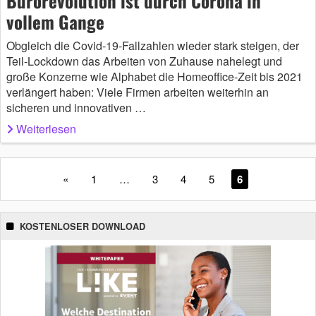
Bürorevolution ist durch Corona in
vollem Gange
Obgleich die Covid-19-Fallzahlen wieder stark steigen, der
Teil-Lockdown das Arbeiten von Zuhause nahelegt und
große Konzerne wie Alphabet die Homeoffice-Zeit bis 2021
verlängert haben: Viele Firmen arbeiten weiterhin an
sicheren und innovativen …
Weiterlesen
«
1
…
3
4
5
6
KOSTENLOSER DOWNLOAD